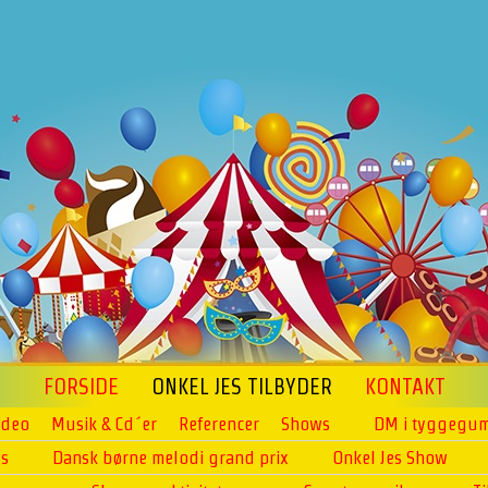
FORSIDE
ONKEL JES TILBYDER
KONTAKT
ideo
Musik & Cd´er
Referencer
Shows
DM i tyggegum
ws
Dansk børne melodi grand prix
Onkel Jes Show