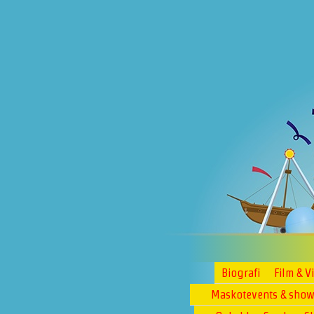
Biografi
Film & V
Maskotevents & sho