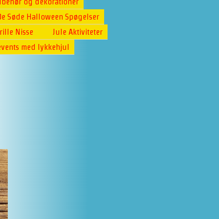
ilbehør og dekorationer
De Søde Halloween Spøgelser
rille Nisse
Jule Aktiviteter
events med lykkehjul