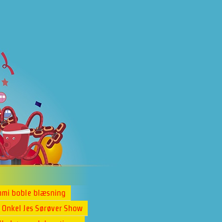
mi boble blæsning
Onkel Jes Sørøver Show