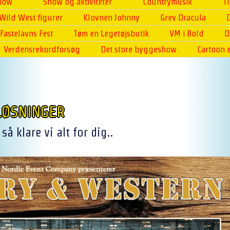
Show
Show og aktiviteter
Countrymusik
T
Wild West figurer
Klovnen Johnny
Grev Dracula
Fastelavns Fest
Tøm en Legetøjsbutik
VM i Bold
D
Verdensrekordforsøg
Det store byggeshow
Cartoon 
LØSNINGER
så klare vi alt for dig..