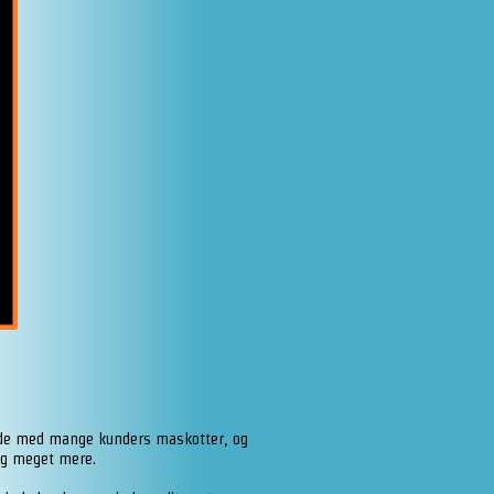
ende med mange kunders maskotter, og
og meget mere.