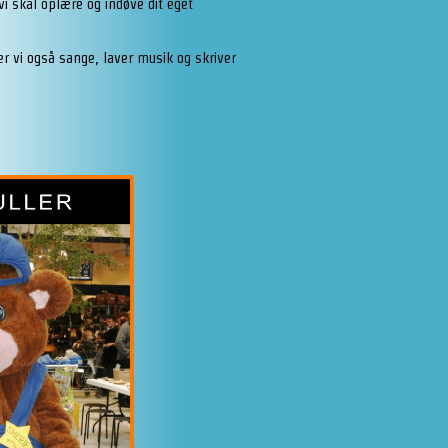
i skal oplære og indøve dit eget
vi også sange, laver musik og skriver