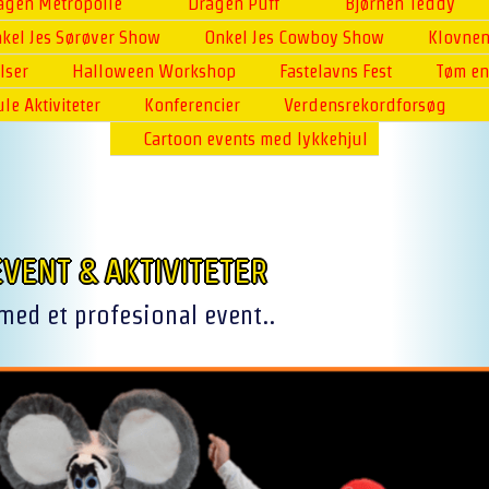
agen Metropolle
Dragen Puff
Bjørnen Teddy
kel Jes Sørøver Show
Onkel Jes Cowboy Show
Klovnen
lser
Halloween Workshop
Fastelavns Fest
Tøm en
ule Aktiviteter
Konferencier
Verdensrekordforsøg
Cartoon events med lykkehjul
VENT & AKTIVITETER
ed et profesional event..