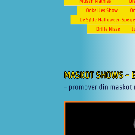
Musen Mathias
Dr
Onkel Jes Show
On
De Søde Halloween Spøge
Drille Nisse
J
MASKOT SHOWS - E
- promover din maskot m