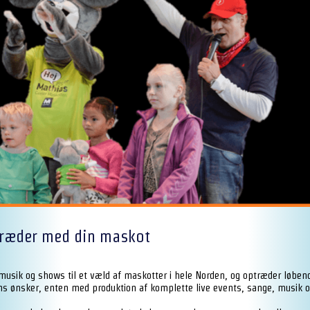
træder med din maskot
 musik og shows til et væld af maskotter i hele Norden, og optræder løb
ns ønsker, enten med produktion af komplette live events, sange, musik 