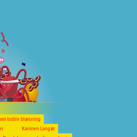
mi boble blæsning
er
Kaninen Langør