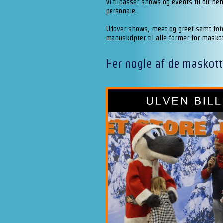
Vi tilpasser shows og events til dit b
personale.
Udover shows, meet og greet samt fot
manuskripter til alle former for maskotte
Her nogle af de maskott