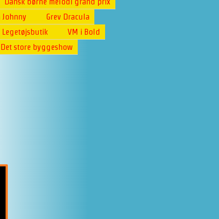
Dansk børne melodi grand prix
 Johnny
Grev Dracula
 Legetøjsbutik
VM i Bold
Det store byggeshow