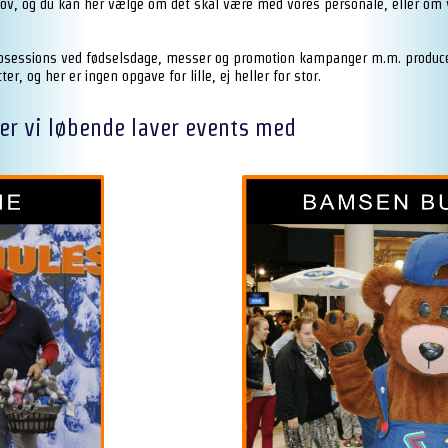
ehov, og du kan her vælge om det skal være med vores personale, eller om v
osessions ved fødselsdage, messer og promotion kampanger m.m. producer 
r, og her er ingen opgave for lille, ej heller for stor.
er vi løbende laver events med