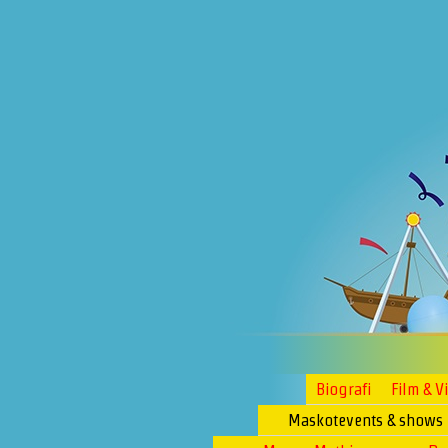
Biografi
Film & V
Maskotevents & shows