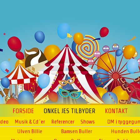
FORSIDE
ONKEL JES TILBYDER
KONTAKT
ideo
Musik & Cd´er
Referencer
Shows
DM i tyggegum
Ulven Billie
Bamsen Buller
Hunden Bull