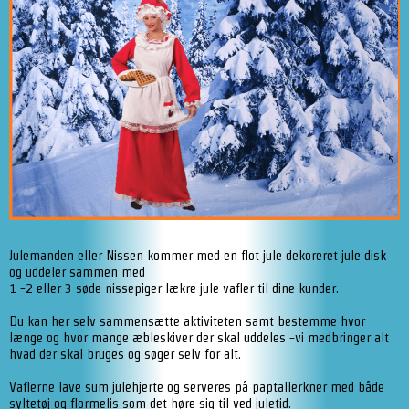
Julemanden eller Nissen kommer med en flot jule dekoreret jule disk
og uddeler sammen med
1 -2 eller 3 søde nissepiger lækre jule vafler til dine kunder.
Du kan her selv sammensætte aktiviteten samt bestemme hvor
længe og hvor mange æbleskiver der skal uddeles -vi medbringer alt
hvad der skal bruges og søger selv for alt.
Vaflerne lave sum julehjerte og serveres på paptallerkner med både
syltetøj og flormelis som det høre sig til ved juletid.