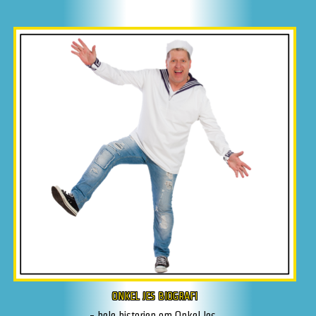
ONKEL JES BIOGRAFI
- hele historien om Onkel Jes..