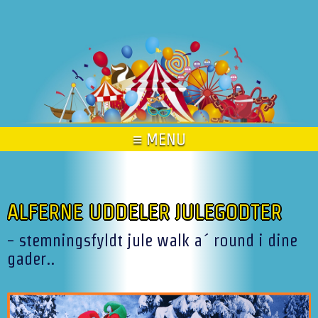
≡ MENU
ALFERNE UDDELER JULEGODTER
- stemningsfyldt jule walk a´ round i dine
gader..