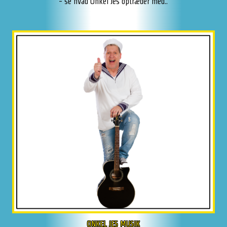
- se hvad Onkel Jes optræder med..
ONKEL JES MUSIK