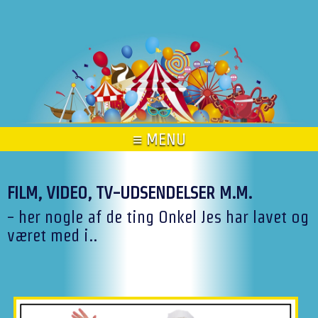
≡ MENU
FILM, VIDEO, TV-UDSENDELSER M.M.
- her nogle af de ting Onkel Jes har lavet og
været med i..